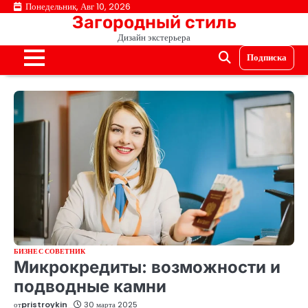
Перейти
Понедельник, Авг 10, 2026
Загородный стиль
к
Дизайн экстерьера
содержимому
Подписка
БИЗНЕС СОВЕТНИК
Микрокредиты: возможности и
подводные камни
от
pristroykin_
30 марта 2025