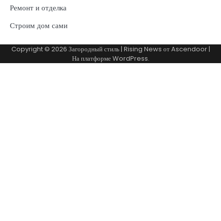
Ремонт и отделка
Строим дом сами
Copyright © 2026
Загородный стиль
| Rising News от
Ascendoor
|
На платформе
WordPress
.