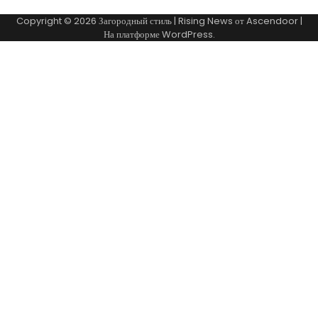
Copyright © 2026
Загородный стиль
| Rising News от
Ascendoor
|
На платформе
WordPress
.