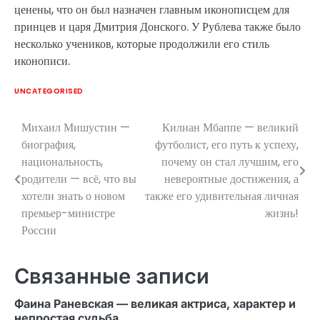
ценены, что он был назначен главным иконописцем для
принцев и царя Дмитрия Донского. У Рублева также было
несколько учеников, которые продолжили его стиль
иконописи.
UNCATEGORISED
Михаил Мишустин —
Килиан Мбаппе — великий
Навигация
биография,
футболист, его путь к успеху,
по
национальность,
почему он стал лучшим, его
родители — всё, что вы
невероятные достижения, а
записям
хотели знать о новом
также его удивительная личная
премьер-министре
жизнь!
России
Связанные записи
Фаина Раневская — великая актриса, характер и
непростая судьба