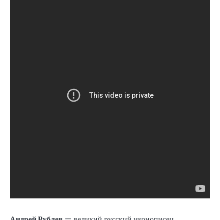
Андрей Рублев
— великий русский иконописец,