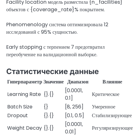
Facility location модель разместила {n_facilities}
объектов с {coverage_rate}% покрытием.
Phenomenology система оптимизировала 12
исследований с 95% сущностью.
Early stopping с терпением 7 предотвратил
переобучение на валидационной выборке.
Статистические данные
Гиперпараметр
Значение
Диапазон
Влияние
[0.0001,
Learning Rate
{}.{}
Критическое
0.1]
Batch Size
{}
[8, 256]
Умеренное
Dropout
{}.{}
[0.1, 0.5]
Стабилизирующее
[0.0001,
Weight Decay
{}.{}
Регуляризирующее
0.01]