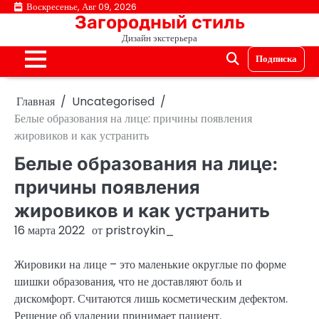
Перейти
Воскресенье, Авг 09, 2026
Загородный стиль
к
Дизайн экстерьера
содержимому
Подписка
Главная
Uncategorised
Белые образования на лице: причины появления
жировиков и как устранить
Белые образования на лице:
причины появления
жировиков и как устранить
16 марта 2022
от
pristroykin_
Жировики на лице – это маленькие округлые по форме
шишки образования, что не доставляют боль и
дискомфорт. Считаются лишь косметическим дефектом.
Решение об удалении принимает пациент.