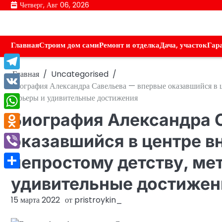
Перейти
Четверг, Авг 06, 2026
к
содержимому
Главная
Строим дом сами
Ремонт и отделка
Дача, участок
Гар
Главная
Uncategorised
Telegram
Биография Александра Савельева — впервые оказавшийся в ц
VK
карьеры и удивительные достижения
Биография Александра 
WhatsApp
Odnoklassniki
оказавшийся в центре в
Viber
непростому детству, ме
Отправить
удивительные достижен
15 марта 2022
от
pristroykin_