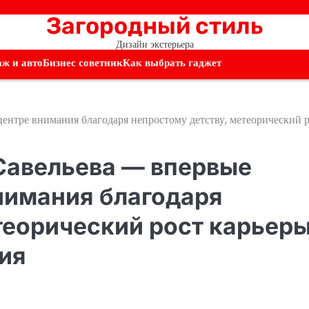
Загородный стиль
Дизайн экстерьера
аж и авто
Бизнес советник
Как выбрать гаджет
ентре внимания благодаря непростому детству, метеорический 
Савельева — впервые
нимания благодаря
теорический рост карьеры
ия