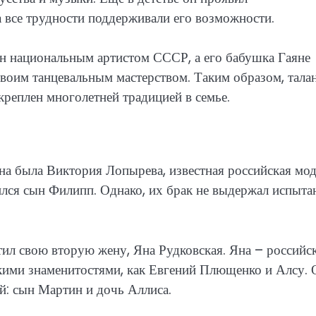
а все трудности поддерживали его возможности.
н национальным артистом СССР, а его бабушка Гаяне
воим танцевальным мастерством. Таким образом, тала
креплен многолетней традицией в семье.
на была Виктория Лопырева, известная российская мо
дился сын Филипп. Однако, их брак не выдержал испыта
тил свою вторую жену, Яна Рудковская. Яна – российс
акими знаменитостями, как Евгений Плющенко и Алсу.
й: сын Мартин и дочь Аллиса.