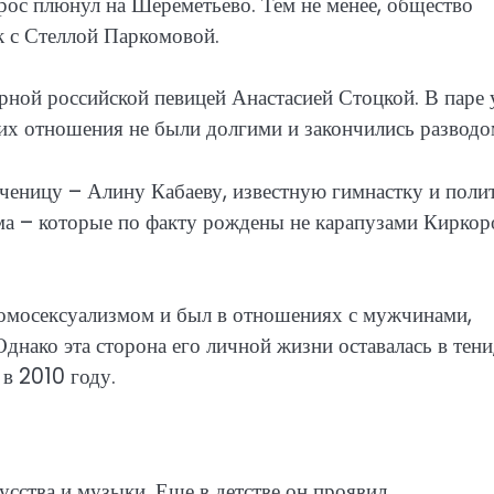
рос плюнул на Шереметьево. Тем не менее, общество
к с Стеллой Паркомовой.
рной российской певицей Анастасией Стоцкой. В паре 
их отношения не были долгими и закончились разводо
еницу – Алину Кабаеву, известную гимнастку и полит
а – которые по факту рождены не карапузами Киркор
гомосексуализмом и был в отношениях с мужчинами,
нако эта сторона его личной жизни оставалась в тени
 в 2010 году.
сства и музыки. Еще в детстве он проявил