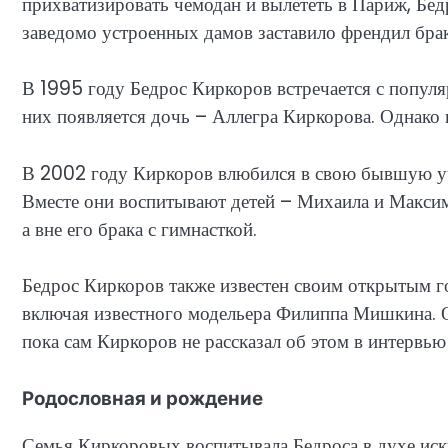
прихватизировать чемодан и вылететь в Париж, Бед
заведомо устроенных дамов заставило френдил бра
В 1995 году Бедрос Киркоров встречается с популя
них появляется дочь – Аллегра Киркорова. Однако 
В 2002 году Киркоров влюбился в свою бывшую уч
Вместе они воспитывают детей – Михаила и Максим
а вне его брака с гимнасткой.
Бедрос Киркоров также известен своим открытым 
включая известного модельера Филиппа Мишкина. Од
пока сам Киркоров не рассказал об этом в интервью
Родословная и рождение
Семья Киркоровых воспитывала Бедроса в духе иску