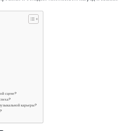
ной сцене?
успеха?
 музыкальной карьеры?
е?