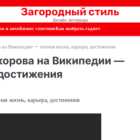
Загородный стиль
Дизайн экстерьера
аж и авто
Бизнес советник
Как выбрать гаджет
 на Википедии — личная жизнь, карьера, достижения
корова на Википедии —
 достижения