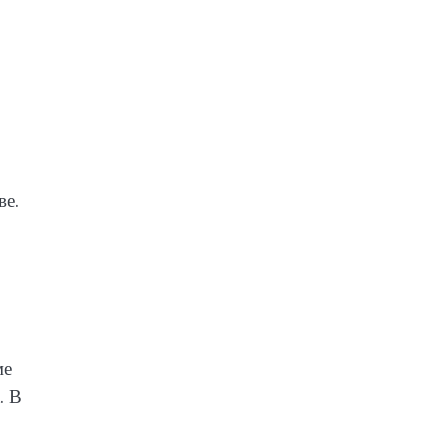
ве.
ме
. В