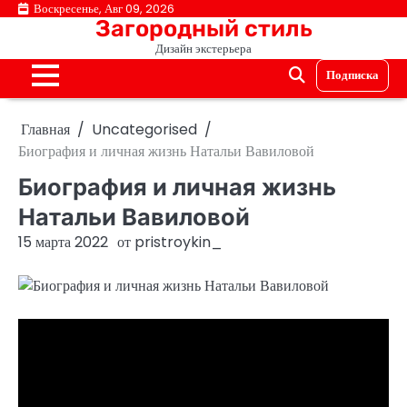
Перейти
Воскресенье, Авг 09, 2026
Загородный стиль
к
Дизайн экстерьера
содержимому
Подписка
Главная
Uncategorised
Биография и личная жизнь Натальи Вавиловой
Биография и личная жизнь
Натальи Вавиловой
15 марта 2022
от
pristroykin_