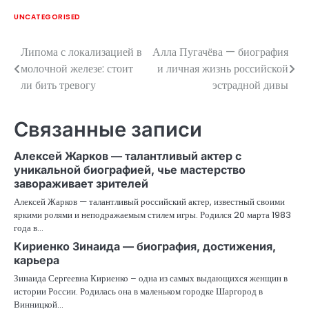
UNCATEGORISED
Липома с локализацией в
Алла Пугачёва — биография
Навигация
молочной железе: стоит
и личная жизнь российской
по
ли бить тревогу
эстрадной дивы
записям
Связанные записи
Алексей Жарков — талантливый актер с
уникальной биографией, чье мастерство
завораживает зрителей
Алексей Жарков — талантливый российский актер, известный своими
яркими ролями и неподражаемым стилем игры. Родился 20 марта 1983
года в…
Кириенко Зинаида — биография, достижения,
карьера
Зинаида Сергеевна Кириенко – одна из самых выдающихся женщин в
истории России. Родилась она в маленьком городке Шаргород в
Винницкой…