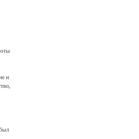
боты
ие и
тво,
 был