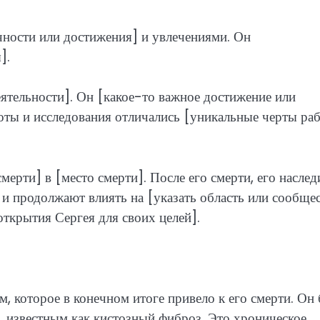
чности или достижения] и увлечениями. Он
].
еятельности]. Он [какое-то важное достижение или
боты и исследования отличались [уникальные черты ра
ерти] в [место смерти]. После его смерти, его наслед
 и продолжают влиять на [указать область или сообщес
ткрытия Сергея для своих целей].
, которое в конечном итоге привело к его смерти. Он
, известным как кистозный фиброз. Это хроническое