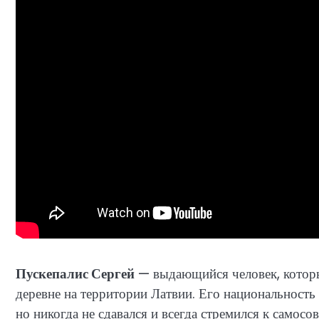
Пускепалис Сергей
— выдающийся человек, который
деревне на территории Латвии. Его национальность
но никогда не сдавался и всегда стремился к самос