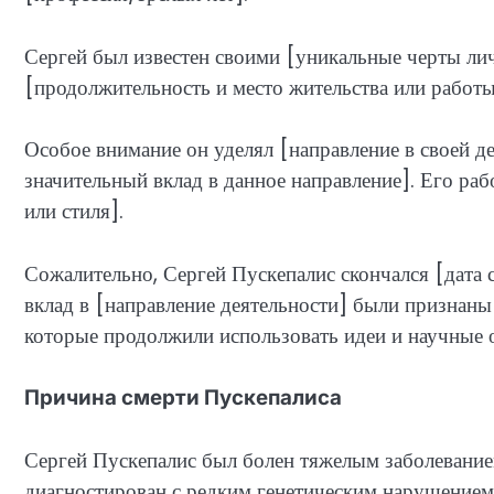
Сергей был известен своими [уникальные черты ли
[продолжительность и место жительства или работы
Особое внимание он уделял [направление в своей д
значительный вклад в данное направление]. Его ра
или стиля].
Сожалительно, Сергей Пускепалис скончался [дата см
вклад в [направление деятельности] были признаны
которые продолжили использовать идеи и научные о
Причина смерти Пускепалиса
Сергей Пускепалис был болен тяжелым заболеванием
диагностирован с редким генетическим нарушением