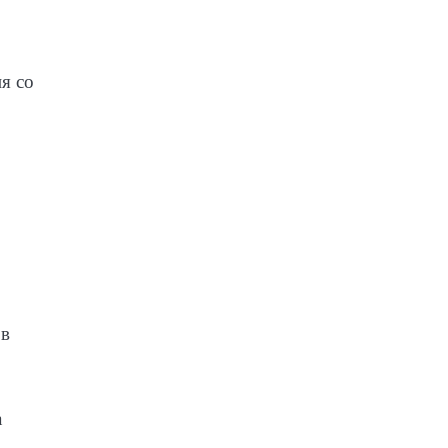
я со
 в
а