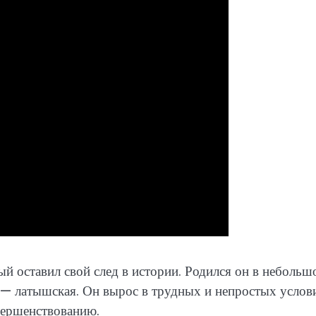
 оставил свой след в истории. Родился он в небольш
 — латышская. Он вырос в трудных и непростых услов
овершенствованию.