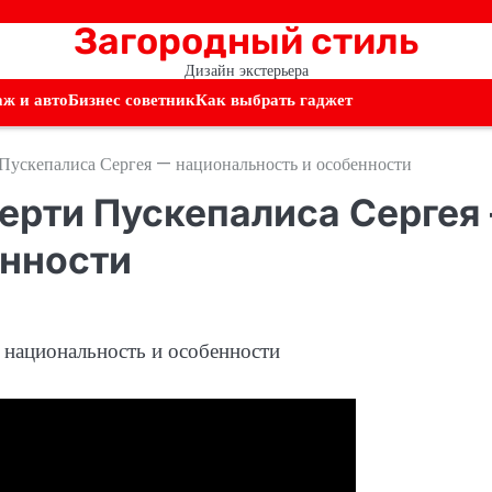
Загородный стиль
Дизайн экстерьера
аж и авто
Бизнес советник
Как выбрать гаджет
Пускепалиса Сергея — национальность и особенности
ерти Пускепалиса Сергея
енности