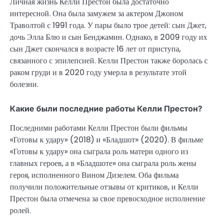
Личная жизнь Келли Престон была достаточно
интересной. Она была замужем за актером Джоном
Траволтой с 1991 года. У пары было трое детей: сын Джет,
дочь Элла Блю и сын Бенджамин. Однако, в 2009 году их
сын Джет скончался в возрасте 16 лет от приступа,
связанного с эпилепсией. Келли Престон также боролась с
раком груди и в 2020 году умерла в результате этой
болезни.
Какие были последние работы Келли Престон?
Последними работами Келли Престон были фильмы
«Готовы к удару» (2018) и «Бладшот» (2020). В фильме
«Готовы к удару» она сыграла роль матери одного из
главных героев, а в «Бладшоте» она сыграла роль жены
героя, исполненного Вином Дизелем. Оба фильма
получили положительные отзывы от критиков, и Келли
Престон была отмечена за свое превосходное исполнение
ролей.