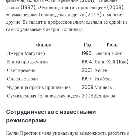
фильмов, включая «Свет времени» (2001), «Опасные
люди» (1997), «Чудовища против пришельцев» (2009),
«Сумасшедшая Голливудская неделя» (2003) и многие
другие. Ее талант и профессионализм сделали ее одной из
самых узнаваемых актрис Голливуда.
Фильм
Год
Роль
Джерри Магуайер
1996
Эвелин Вонг
Книга про джунгли
1994
Лили Хей (Каа)
Свет времени
2001
Хелен
Опасные люди
1997
Исабель
Чудовища против пришельцев
2009
Мишель
Сумасшедшая Голливудская неделя
2003
Денджера
Сотрудничество с известными
режиссерами
Келли Престон имела уникальную возможность работать с