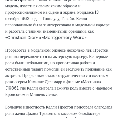
модель, известная своим ярким образом и
профессионализмом на сцене и экране. Родилась 13
октября 1962 года в Гонолулу, Гавайи. Келли
первоначально была заинтересована в модельной карьере
и работала с такими знаменитыми брендами, как
«Christian Dior» и «Montgomery Ward».
Проработав в модельном бизнесе несколько лет, Престон
решила переключиться на актерскую карьеру. Ее первые
роли были небольшими, но кропотливая работа и
естественный талант помогли ей заслужить признание как
актрисы. Прорывным стало сотрудничество с известным
режиссером Камилле Деламарр в фильме «Месники»
(1986), где Келли сыграла важную роль вместе с Чарльзом
Бронсоном и Мишель Ленье.
Большую известность Келли Престон приобрела благодаря
роли жены Джона Траволты в кассовом блокбастере