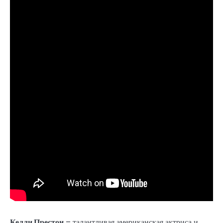
Келли Престон
– талантливая американская актриса и