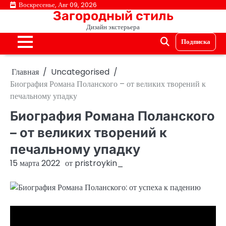
Перейти
Воскресенье, Авг 09, 2026
Загородный стиль
к
Дизайн экстерьера
содержимому
Подписка
Главная
Uncategorised
Биография Романа Поланского – от великих творений к
печальному упадку
Биография Романа Поланского
– от великих творений к
печальному упадку
15 марта 2022
от
pristroykin_