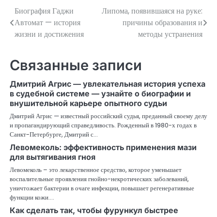
Биография Гаджи
Липома, появившаяся на руке:
Навигация
Автомат — история
причины образования и
по
жизни и достижения
методы устранения
записям
Связанные записи
Дмитрий Агрис — увлекательная история успеха
в судебной системе — узнайте о биографии и
внушительной карьере опытного судьи
Дмитрий Агрис — известный российский судья, преданный своему делу
и пропагандирующий справедливость. Рожденный в 1980-х годах в
Санкт-Петербурге, Дмитрий с…
Левомеколь: эффективность применения мази
для вытягивания гноя
Левомеколь – это лекарственное средство, которое уменьшает
воспалительные проявления гнойно-некротических заболеваний,
уничтожает бактерии в очаге инфекции, повышает регенеративные
функции кожи.…
Как сделать так, чтобы фурункул быстрее