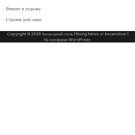
Ремонт и отделка
Строим дом сами
Copyright © 2026
Загородный стиль
| Rising News от
Ascendoor
|
На платформе
WordPress
.