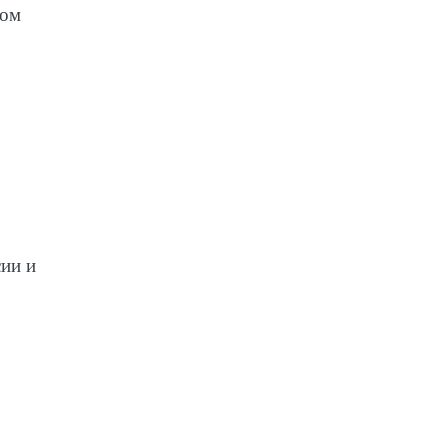
том
сии и