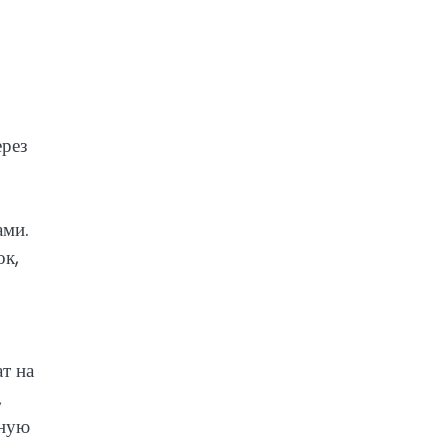
ерез
ами.
ок,
т на
,
нную