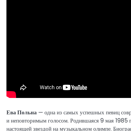
Ева Польна
— одна из самых успешных певиц совр
и неповторимым голосом. Родившаяся 9 мая 1985 го
настоящей звездой на музыкальном олимпе. Биогра