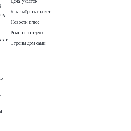
Дача, участок
3
Как выбрать гаджет
ов,
Новости плюс
Ремонт и отделка
иц в
Строим дом сами
ть
.
м