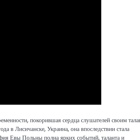
еменности, покорившая сердца слушателей своим тала
да в Лисичанске, Украина, она впоследствии стала
фия Евы Польны полна ярких событий, таланта и