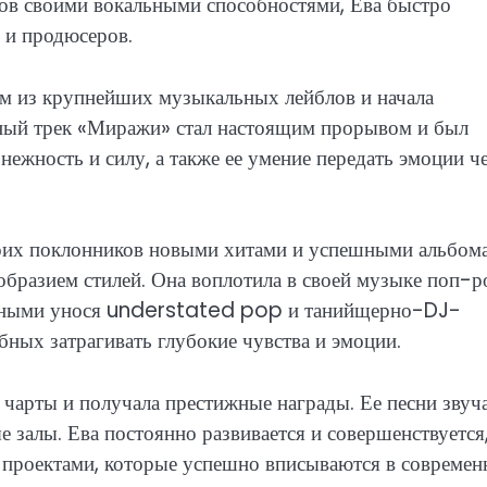
ков своими вокальными способностями, Ева быстро
 и продюсеров.
им из крупнейших музыкальных лейблов и начала
ьный трек «Миражи» стал настоящим прорывом и был
нежность и силу, а также ее умение передать эмоции ч
оих поклонников новыми хитами и успешными альбом
образием стилей. Она воплотила в своей музыке поп-р
лавными унося understated pop и танийщерно-DJ-
обных затрагивать глубокие чувства и эмоции.
чарты и получала престижные награды. Ее песни звуча
е залы. Ева постоянно развивается и совершенствуется
 проектами, которые успешно вписываются в совреме