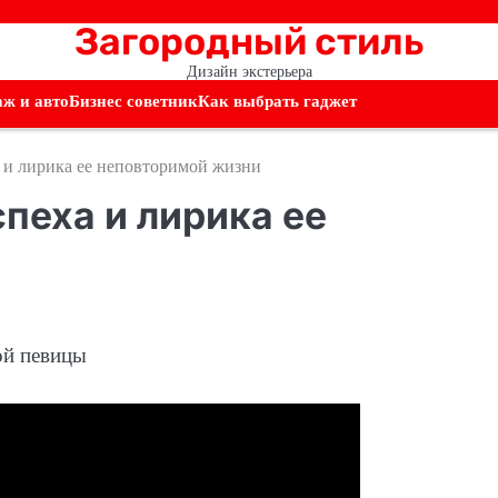
Загородный стиль
Дизайн экстерьера
аж и авто
Бизнес советник
Как выбрать гаджет
 и лирика ее неповторимой жизни
пеха и лирика ее