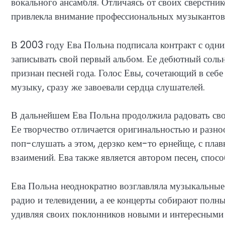
вокального ансамбля. Отличаясь от своих сверстни
привлекла внимание профессиональных музыкантов
В 2003 году Ева Польна подписала контракт с одн
записывать свой первый альбом. Ее дебютный сол
признан песней года. Голос Евы, сочетающий в себе 
музыку, сразу же завоевали сердца слушателей.
В дальнейшем Ева Польна продолжила радовать св
Ее творчество отличается оригинальностью и разно
поп-слушать а этом, дерзко кем-то ернейще, с п
взаимений. Ева также является автором песен, спос
Ева Польна неоднократно возглавляла музыкальные 
радио и телевидении, а ее концерты собирают полны
удивляя своих поклонников новыми и интересными