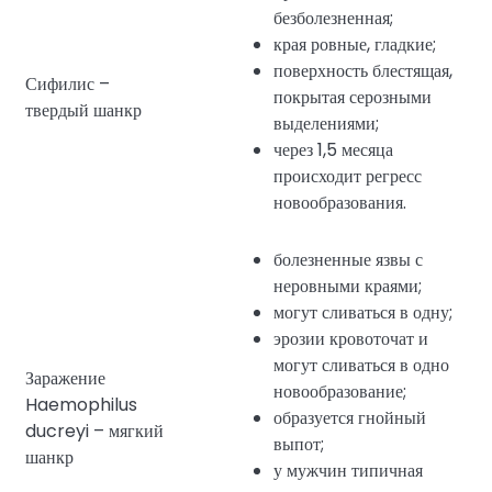
безболезненная;
края ровные, гладкие;
поверхность блестящая,
Сифилис –
покрытая серозными
твердый шанкр
выделениями;
через 1,5 месяца
происходит регресс
новообразования.
болезненные язвы с
неровными краями;
могут сливаться в одну;
эрозии кровоточат и
могут сливаться в одно
Заражение
новообразование;
Haemophilus
образуется гнойный
ducreyi – мягкий
выпот;
шанкр
у мужчин типичная