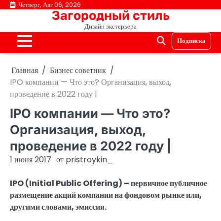
Перейти
Четверг, Авг 06, 2026
Загородный стиль
к
Дизайн экстерьера
содержимому
Подписка
Главная
Бизнес советник
IPO компании — Что это? Организация, выход,
проведение в 2022 году |
IPO компании — Что это?
Организация, выход,
проведение в 2022 году |
1 июня 2017
от
pristroykin_
IPO (Initial Public Offering) – первичное публичное
размещение акций компании на фондовом рынке или,
другими словами, эмиссия.