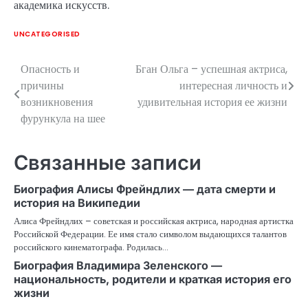
академика искусств.
UNCATEGORISED
Опасность и
Бган Ольга – успешная актриса,
Навигация
причины
интересная личность и
по
возникновения
удивительная история ее жизни
фурункула на шее
записям
Связанные записи
Биография Алисы Фрейндлих — дата смерти и
история на Википедии
Алиса Фрейндлих – советская и российская актриса, народная артистка
Российской Федерации. Ее имя стало символом выдающихся талантов
российского кинематографа. Родилась…
Биография Владимира Зеленского —
национальность, родители и краткая история его
жизни