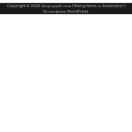
Copyright © 2026
Загородный стиль
| Rising News от
Ascendoor
|
На платформе
WordPress
.