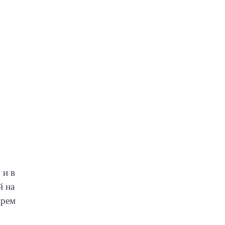
 и в
й на
крем