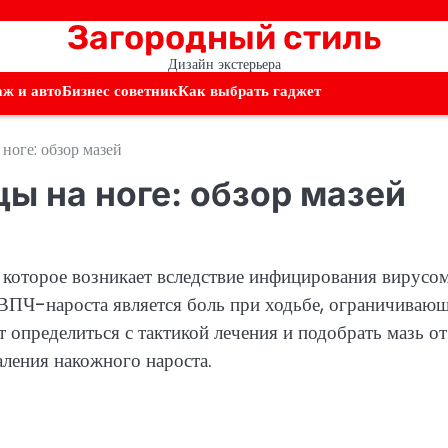
Загородный стиль
Дизайн экстерьера
аж и авто
Бизнес советник
Как выбрать гаджет
ноге: обзор мазей
ы на ноге: обзор мазей
 которое возникает вследствие инфицирования вирусо
ВПЧ-нароста является боль при ходьбе, ограничиваю
определиться с тактикой лечения и подобрать мазь от
ления накожного нароста.