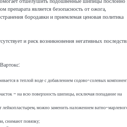
 помогает отшелушить подошвенные шипицы послойно 
ом препарата является безопасность от ожога,
странения бородавки и приемлемая ценовая политика
утствует и риск возникновения негативных последств
Вартокс:
ривается в теплой воде с добавлением содово-солевых компонен
часток – на всю поверхность шипицы, исключая попадание на
т лейкопластырем, можно заменить наложением ватно-марлевог
и, снимают повязку;