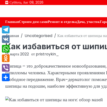
Перейти
Суббота, Авг 08, 2026
к
содержимому
Главная
Строим дом сами
Ремонт и отделка
Дача, участок
Гар
Главная
Uncategorised
Как избавиться от шипицы на 
Telegram
Как избавиться от шипиц
VK
15 марта 2022
от
pristroykin_
WhatsApp
Шипица – это доброкачественное новообразование,
Odnoklassniki
папилломы человека. Характерными проявлениями 
Viber
свободное передвижение. Врач-дерматолог поможет 
Отправить
шипицы на подошве, наиболее эффективную для уда