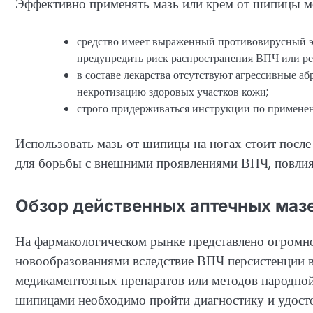
Эффективно применять мазь или крем от шипицы м
средство имеет выраженный противовирусный э
предупредить риск распространения ВПЧ или р
в составе лекарства отсутствуют агрессивные а
некротизацию здоровых участков кожи;
строго придерживаться инструкции по примене
Использовать мазь от шипицы на ногах стоит после
для борьбы с внешними проявлениями ВПЧ, повлият
Обзор действенных аптечных мазе
На фармакологическом рынке представлено огромно
новообразованиями вследствие ВПЧ персистенции в
медикаментозных препаратов или методов народной
шипицами необходимо пройти диагностику и удосто