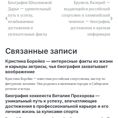
Биография Шпаликовой
Брумель Валерий —
Навигация
Дарьи — удивительный
выдающийся российский
по
путь к успеху,
спортсмен и олимпийский
незабываемые
чемпион — биография,
записям
достижения и
достижения и краткая
увлекательные факты
информация
Связанные записи
Кристина Борейко — интересные факты из жизни
и карьеры актрисы, чья биография захватывает
воображение
Кристина Борейко — известная российская спортсменка, мастер по
фигурному катанию. Она родилась в маленьком городке в Сибирском
регионе и всегда…
Биография хоккеиста Виталия Прохорова —
уникальный путь к успеху, впечатляющие
достижения в профессиональной карьере и его
личная жизнь за кулисами спорта