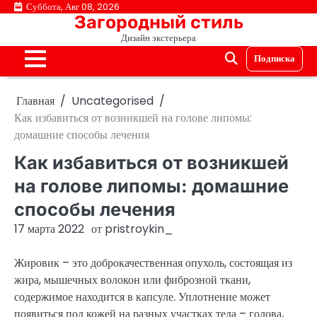
Перейти
Суббота, Авг 08, 2026
Загородный стиль
к
Дизайн экстерьера
содержимому
Подписка
Главная
Uncategorised
Как избавиться от возникшей на голове липомы:
домашние способы лечения
Как избавиться от возникшей
на голове липомы: домашние
способы лечения
17 марта 2022
от
pristroykin_
Жировик – это доброкачественная опухоль, состоящая из
жира, мышечных волокон или фиброзной ткани,
содержимое находится в капсуле. Уплотнение может
появиться под кожей на разных участках тела – голова,