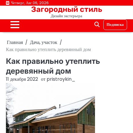
Перейти
Четверг, Авг 06, 2026
Загородный стиль
к
Дизайн экстерьера
содержимому
Подписка
Главная
Дача, участок
Как правильно утеплить деревянный дом
Как правильно утеплить
деревянный дом
11 декабря 2022
от
pristroykin_