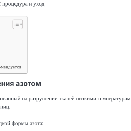
омендуется
ения азотом
нованный на разрушении тканей низкими температурам
пиц.
кой формы азота: