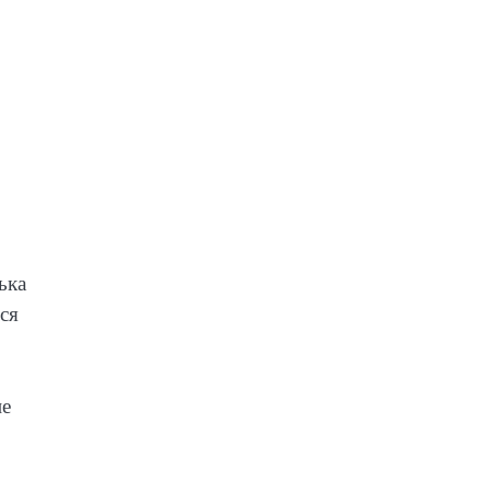
ька
ся
ие