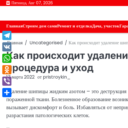
Перейти
Пятница, Авг 07, 2026
к
содержимому
Главная
Строим дом сами
Ремонт и отделка
Дача, участок
Гар
Главная
Uncategorised
Как происходит удаление шип
Telegram
Как происходит удален
VK
процедура и уход
WhatsApp
17 марта 2022
от
pristroykin_
Odnoklassniki
Viber
Удаление шипицы жидким азотом – это деструкция
пораженной ткани. Болезненное образование возни
Отправить
вызывает дискомфорт и боль. Избавляться от непри
разрастания патологических клеток.