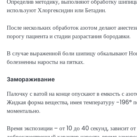
Определив методику, выполняют обработку шипицы 
используют Хлоргексидин или Бетадин.
После нескольких обработок азотом делают анестез
порогу пациента и стадии разрастания бородавки.
В случае выраженной боли шипицу обкалывают Нов
болезненны наросты на пятках.
Замораживание
Палочку с ватой на конце опускают в емкость с аз
Жидкая форма вещества, имея температуру -196° п
моментально.
Время экспозиции – от 10 до 40 секунд, зависит о
доброкачественный характер нароста, время замор