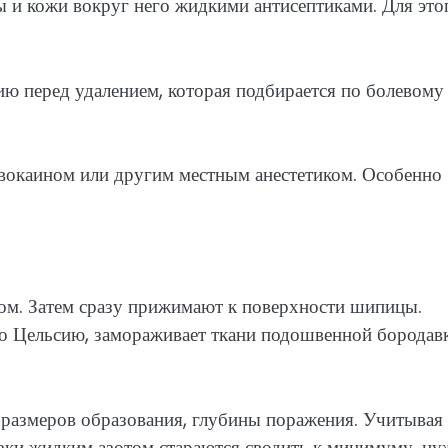
и кожи вокруг него жидкими антисептиками. Для это
ию перед удалением, которая подбирается по болевому
окаином или другим местным анестетиком. Особенно
отом. Затем сразу прижимают к поверхности шипицы.
о Цельсию, замораживает ткани подошвенной бородав
т размеров образования, глубины поражения. Учитывая
озки жидким азотом стараются сводить к минимуму, н