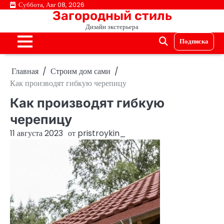
Перейти
Суббота, Авг 08, 2026
Загородный стиль
к
Дизайн экстерьера
содержимому
Подписка
Главная
Строим дом сами
Как производят гибкую черепицу
Как производят гибкую
черепицу
11 августа 2023
от
pristroykin_