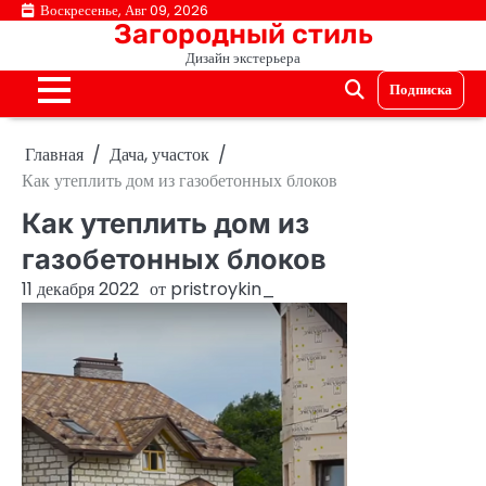
Перейти
Воскресенье, Авг 09, 2026
Загородный стиль
к
Дизайн экстерьера
содержимому
Подписка
Главная
Дача, участок
Как утеплить дом из газобетонных блоков
Как утеплить дом из
газобетонных блоков
11 декабря 2022
от
pristroykin_