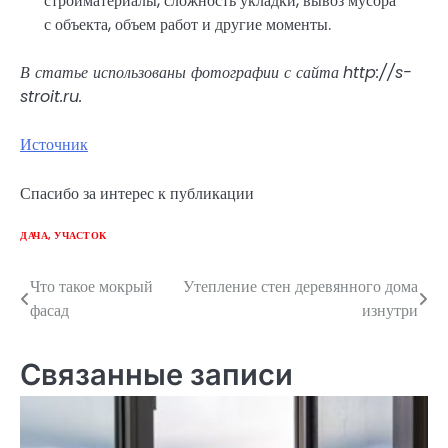
стройматериалы, сложность укладки, вывоз мусора
с объекта, объем работ и другие моменты.
В статье использованы фотографии с сайта
http://s-
stroit.ru
.
Источник
Спасибо за интерес к публикации
ДАЧА, УЧАСТОК
Что такое мокрый
Утепление стен деревянного дома
Навигация
фасад
изнутри
по
записям
Связанные записи