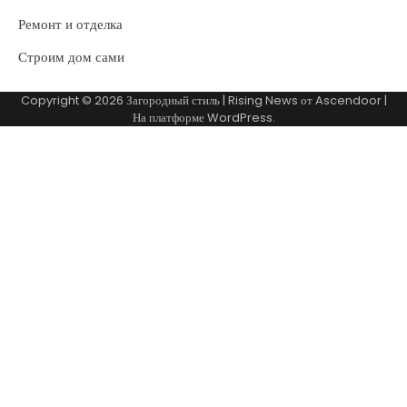
Ремонт и отделка
Строим дом сами
Copyright © 2026
Загородный стиль
| Rising News от
Ascendoor
|
На платформе
WordPress
.