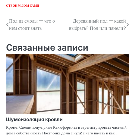
СТРОИМ ДОМ САМИ
Пол из смолы — что о
Деревянный пол — какой
Навигация
нем стоит знать
выбрать? Пол или панели?
по
записям
Связанные записи
Шумоизоляция кровли
Кровля Самые популярные Как оформить и зарегистрировать частный
дом в собственность Постройка дома с нуля: с чего начать и как…