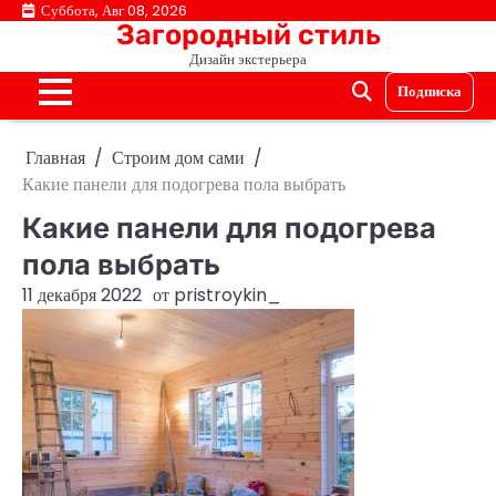
Перейти
Суббота, Авг 08, 2026
Загородный стиль
к
Дизайн экстерьера
содержимому
Подписка
Главная
Строим дом сами
Какие панели для подогрева пола выбрать
Какие панели для подогрева
пола выбрать
11 декабря 2022
от
pristroykin_