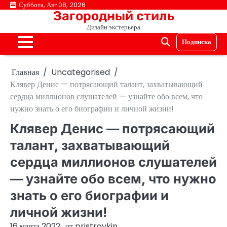
Перейти
Суббота, Авг 08, 2026
Загородный стиль
к
Дизайн экстерьера
содержимому
Подписка
Главная
Uncategorised
Клявер Денис — потрясающий талант, захватывающий
сердца миллионов слушателей — узнайте обо всем, что
нужно знать о его биографии и личной жизни!
Клявер Денис — потрясающий
талант, захватывающий
сердца миллионов слушателей
— узнайте обо всем, что нужно
знать о его биографии и
личной жизни!
16 марта 2022
от
pristroykin_