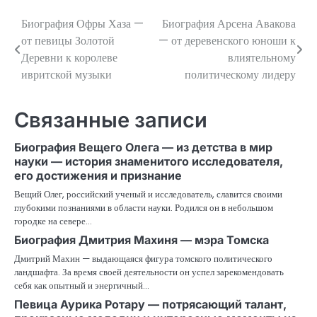
Биография Офры Хаза —
Биография Арсена Авакова
Навигация
от певицы Золотой
— от деревенского юноши к
по
Деревни к королеве
влиятельному
ивритской музыки
политическому лидеру
записям
Связанные записи
Биография Вещего Олега — из детства в мир
науки — история знаменитого исследователя,
его достижения и признание
Вещий Олег, российский ученый и исследователь, славится своими
глубокими познаниями в области науки. Родился он в небольшом
городке на севере…
Биография Дмитрия Махиня — мэра Томска
Дмитрий Махин — выдающаяся фигура томского политического
ландшафта. За время своей деятельности он успел зарекомендовать
себя как опытный и энергичный…
Певица Аурика Ротару — потрясающий талант,