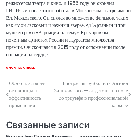
режиссером театра и кино. В 1956 году он окончил
ГИТИС, и после этого работал в Московском Театре имени
Вл. Маяковского. Он снялся во множестве фильмов, таких
как «Мой ласковый и нежный зверь», «Д`Артаньян и три
мушкетера» и «Вариации на тему». Крамаров был
почетным артистом России и лауреатом множества
премий. Он скончался в 2015 году от осложнений после
операции на сердце.
UNCATEGORISED
Обзор пластырей
Биография футболиста Антона
Навигация
от шипицы и
Зиньковского — от детства на поле
по
эффективность
до триумфа в профессиональной
применения
карьере
записям
Связанные записи
Биография Гаджи Автомат — история жизни и