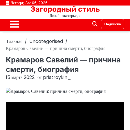
Перейти
Четверг, Авг 06, 2026
Загородный стиль
к
Дизайн экстерьера
содержимому
Подписка
Главная
Uncategorised
Крамаров Савелий — причина смерти, биография
Крамаров Савелий — причина
смерти, биография
15 марта 2022
от
pristroykin_