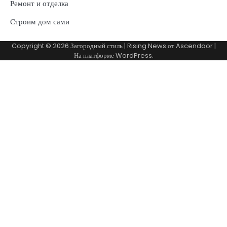
Ремонт и отделка
Строим дом сами
Copyright © 2026
Загородный стиль
| Rising News от
Ascendoor
|
На платформе
WordPress
.