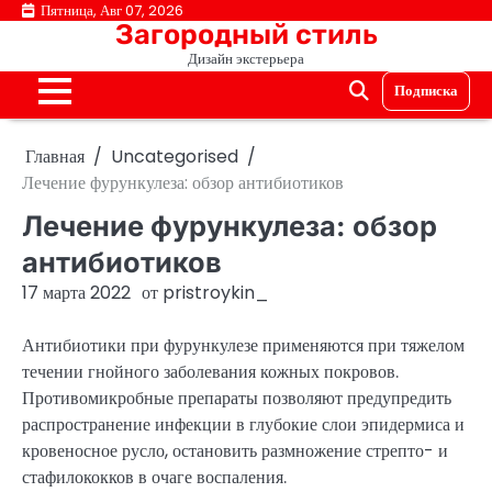
Перейти
Пятница, Авг 07, 2026
Загородный стиль
к
Дизайн экстерьера
содержимому
Подписка
Главная
Uncategorised
Лечение фурункулеза: обзор антибиотиков
Лечение фурункулеза: обзор
антибиотиков
17 марта 2022
от
pristroykin_
Антибиотики при фурункулезе применяются при тяжелом
течении гнойного заболевания кожных покровов.
Противомикробные препараты позволяют предупредить
распространение инфекции в глубокие слои эпидермиса и
кровеносное русло, остановить размножение стрепто- и
стафилококков в очаге воспаления.