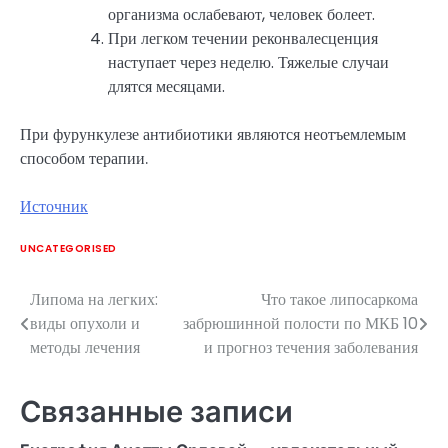
организма ослабевают, человек болеет.
При легком течении реконвалесценция
наступает через неделю. Тяжелые случаи
длятся месяцами.
При фурункулезе антибиотики являются неотъемлемым
способом терапии.
Источник
UNCATEGORISED
Липома на легких:
Что такое липосаркома
Навигация
виды опухоли и
забрюшинной полости по МКБ 10
по
методы лечения
и прогноз течения заболевания
записям
Связанные записи