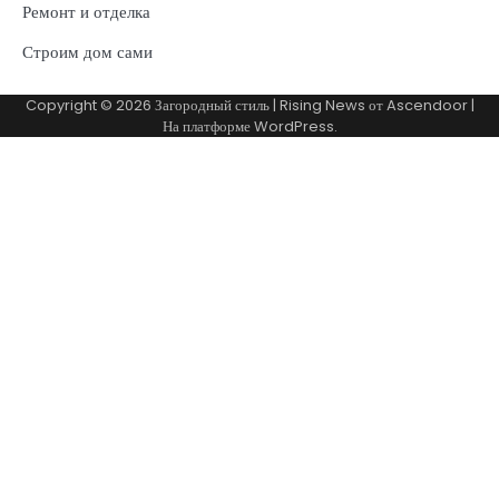
Ремонт и отделка
Строим дом сами
Copyright © 2026
Загородный стиль
| Rising News от
Ascendoor
|
На платформе
WordPress
.