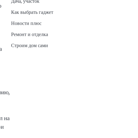
Дача, участок
о
Как выбрать гаджет
Новости плюс
Ремонт и отделка
Строим дом сами
а
фию,
л на
ри