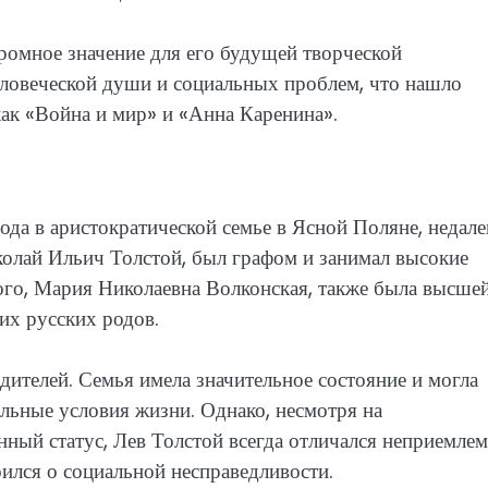
ромное значение для его будущей творческой
еловеческой души и социальных проблем, что нашло
как «Война и мир» и «Анна Каренина».
ода в аристократической семье в Ясной Поляне, недале
иколай Ильич Толстой, был графом и занимал высокие
ого, Мария Николаевна Волконская, также была высше
их русских родов.
дителей. Семья имела значительное состояние и могла
льные условия жизни. Однако, несмотря на
нный статус, Лев Толстой всегда отличался неприемле
оился о социальной несправедливости.