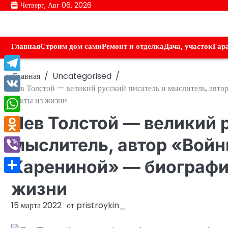
Перейти
Четверг, Авг 06, 2026
к
содержимому
Главная
Строим дом сами
Ремонт и отделка
Дача, участок
Гар
Главная
Uncategorised
Telegram
Лев Толстой — великий русский писатель и мыслитель, авт
VK
факты из жизни
Лев Толстой — великий 
WhatsApp
Odnoklassniki
мыслитель, автор «Войн
Viber
Карениной» — биографи
Отправить
жизни
15 марта 2022
от
pristroykin_