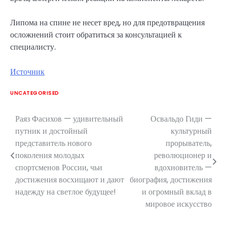
Липома на спине не несет вред, но для предотвращения
осложнений стоит обратиться за консультацией к
специалисту.
Источник
UNCATEGORISED
Раяз Фасихов — удивительный
Освальдо Гиди —
Навигация
путник и достойный
культурный
по
представитель нового
прорыватель,
поколения молодых
революционер и
записям
спортсменов России, чьи
вдохновитель —
достижения восхищают и дают
биография, достижения
надежду на светлое будущее!
и огромный вклад в
мировое искусство