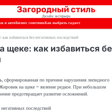
Загородный стиль
Дизайн экстерьера
аж и авто
Бизнес советник
Как выбрать гаджет
: как избавиться без негативных последствий
а щеке: как избавиться бе
й
ль, сформированная по причине нарушения липидного
 Жировик на щеке – явление редкое. При небольшом
чение предотвращает развитие осложнений.