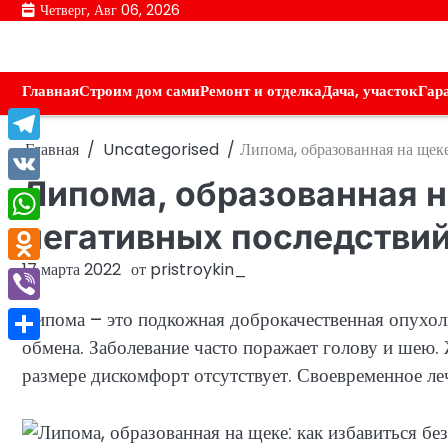
Перейти
Четверг, Авг 06, 2026
к
содержимому
Главная
Строим дом сами
Ремонт и отделка
Дача, участок
Гар
Главная
Uncategorised
Липома, образованная на щеке
Telegram
Липома, образованная н
VK
негативных последстви
WhatsApp
17 марта 2022
от
pristroykin_
Odnoklassniki
Viber
Липома – это подкожная доброкачественная опухо
обмена. Заболевание часто поражает голову и шею.
Отправить
размере дискомфорт отсутствует. Своевременное ле