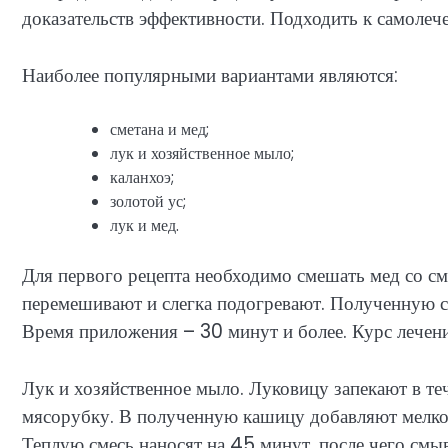
доказательств эффективности. Подходить к самолеч
Наиболее популярными вариантами являются:
сметана и мед;
лук и хозяйственное мыло;
каланхоэ;
золотой ус;
лук и мед.
Для первого рецепта необходимо смешать мед со см
перемешивают и слегка подогревают. Полученную с
Время приложения – 30 минут и более. Курс лечени
Лук и хозяйственное мыло. Луковицу запекают в теч
мясорубку. В полученную кашицу добавляют мелко
Теплую смесь наносят на 45 минут, после чего смы