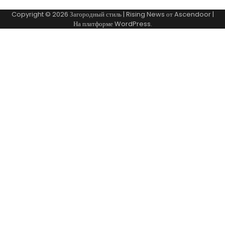
Copyright © 2026
Загородный стиль
| Rising News от
Ascendoor
|
На платформе
WordPress
.