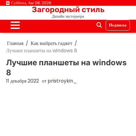
Перейти
Суббота, Авг 08, 2026
Загородный стиль
к
Дизайн экстерьера
содержимому
Подписка
Главная
Как выбрать гаджет
Лучшие планшеты на windows 8
Лучшие планшеты на windows
8
11 декабря 2022
от
pristroykin_