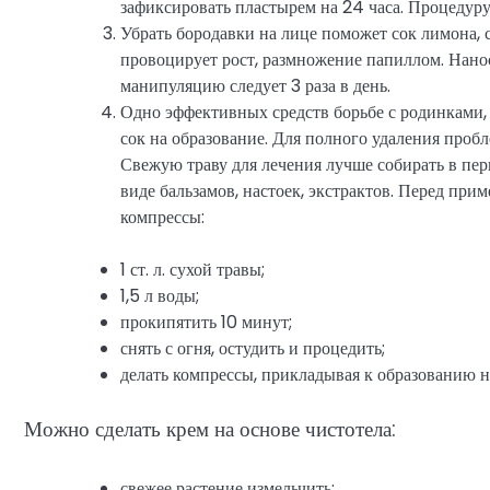
зафиксировать пластырем на 24 часа. Процедуру
Убрать бородавки на лице поможет сок лимона,
провоцирует рост, размножение папиллом. Нанос
манипуляцию следует 3 раза в день.
Одно эффективных средств борьбе с родинками, 
сок на образование. Для полного удаления проб
Свежую траву для лечения лучше собирать в пер
виде бальзамов, настоек, экстрактов. Перед при
компрессы:
1 ст. л. сухой травы;
1,5 л воды;
прокипятить 10 минут;
снять с огня, остудить и процедить;
делать компрессы, прикладывая к образованию н
Можно сделать крем на основе чистотела:
свежее растение измельчить;