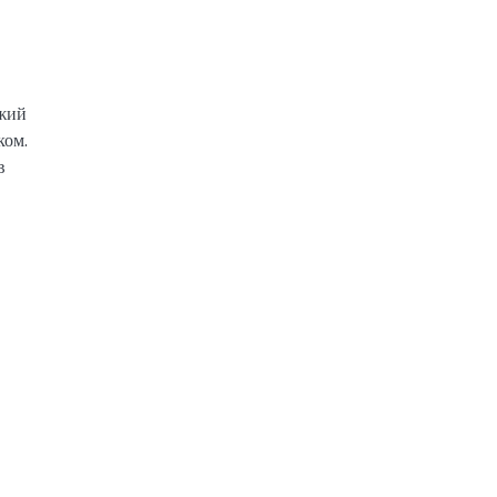
ежий
ком.
в