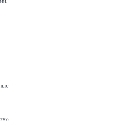
ии.
нные
тку,