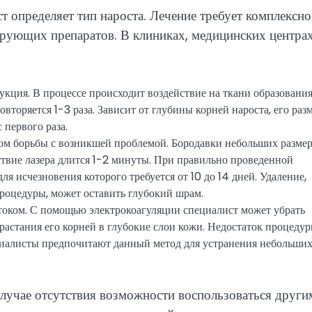
т определяет тип нароста. Лечение требует комплексно
ирующих препаратов. В клиниках, медицинских центра
кция. В процессе происходит воздействие на ткани образовани
вторяется 1-3 раза. Зависит от глубины корней нароста, его разм
 первого раза.
ом борьбы с возникшей проблемой. Бородавки небольших разме
йствие лазера длится 1-2 минуты. При правильно проведенной
ля исчезновения которого требуется от 10 до 14 дней. Удаление,
роцедуры, может оставить глубокий шрам.
током. С помощью электрокоагуляции специалист может убрать
зрастания его корней в глубокие слои кожи. Недостаток процеду
циалисты предпочитают данный метод для устранения небольши
случае отсутствия возможности воспользоваться други