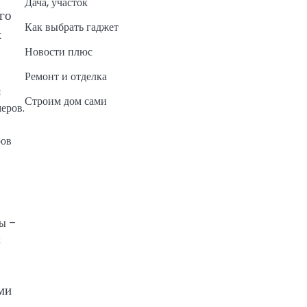
Дача, участок
го
Как выбрать гаджет
х
Новости плюс
Ремонт и отделка
я
Строим дом сами
еров.
ров
ры –
х
ми