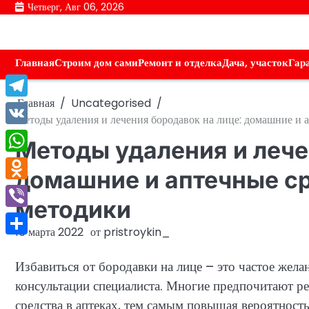
Перейти
Четверг, Авг 06, 2026
к
содержимому
Главная
Строим дом сами
Ремонт и отделка
Дача, участок
Гар
Главная
Uncategorised
Telegram
Методы удаления и лечения бородавок на лице: домашние и 
VK
Методы удаления и лече
WhatsApp
домашние и аптечные ср
Odnoklassniki
методики
Viber
16 марта 2022
от
pristroykin_
Отправить
Избавиться от бородавки на лице – это частое жела
консультации специалиста. Многие предпочитают 
средства в аптеках, тем самым повышая вероятност