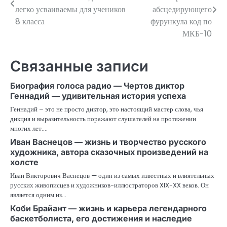
по
легко усваиваемы для учеников
абсцедирующего
8 класса
фурункула код по
записям
МКБ-10
Связанные записи
Биография голоса радио — Чертов диктор
Геннадий — удивительная история успеха
Геннадий – это не просто диктор, это настоящий мастер слова, чья
дикция и выразительность поражают слушателей на протяжении
многих лет.…
Иван Васнецов — жизнь и творчество русского
художника, автора сказочных произведений на
холсте
Иван Викторович Васнецов — один из самых известных и влиятельных
русских живописцев и художников-иллюстраторов XIX-XX веков. Он
является одним из…
Коби Брайант — жизнь и карьера легендарного
баскетболиста, его достижения и наследие