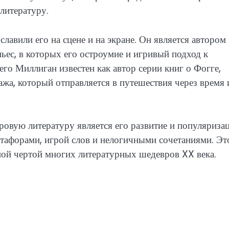
литературу.
авили его на сцене и на экране. Он является автором
ьес, в которых его остроумие и игривый подход к
его Миллиган известен как автор серии книг о Фогге,
а, который отправляется в путешествия через время 
овую литературу является его развитие и популяриза
метафорами, игрой слов и нелогичными сочетаниями. Эт
ной чертой многих литературных шедевров XX века.