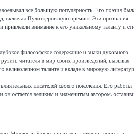
воевывал все большую популярность. Его поэзия был
ад, включая Пулитцеровскую премию. Эти признания
 и привлекли внимание к его уникальному таланту и ст
лубокое философское содержание и знаки духовного
рузить читателя в мир своих произведений, вызывая
го великолепном таланте и вкладе в мировую литератур
влиятельных писателей своего поколения. Его работы
и он остается великим и знаменитым автором, остави
сию, Миллиган Билли продолжал активно творить и