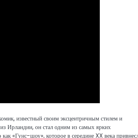
комик, известный своим эксцентричным стилем и
из Ирландии, он стал одним из самых ярких
о как «Гунс-шоу», которое в середине XX века привнес