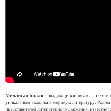
Миллиган Билли
– выдающийся писатель, поэт и 
уникальным вкладом в мировую литературу. Родом 
представителей литературного движения, известног