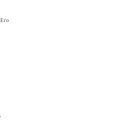
 Его
ь