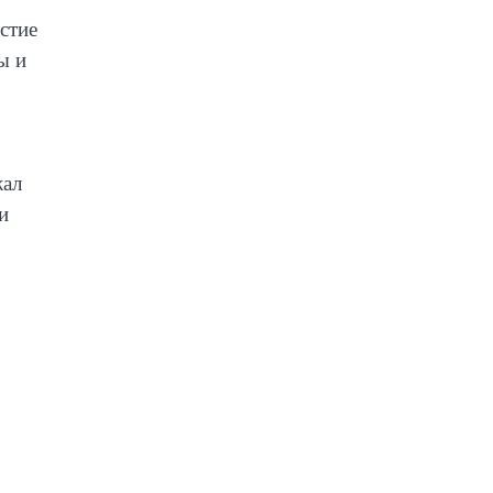
стие
ы и
жал
и