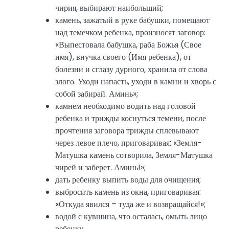
чирия, выбирают наибольший;
камень, зажатый в руке бабушки, помещают
над темечком ребенка, произносят заговор:
«Выпестовала бабушка, раба Божья (Свое
имя), внучка своего (Имя ребенка), от
болезни и сглазу дурного, хранила от слова
злого. Уходи напасть, уходи в камни и хворь с
собой забирай. Аминь»;
камнем необходимо водить над головой
ребенка и трижды коснуться темени, после
прочтения заговора трижды сплевывают
через левое плечо, приговаривая: «Земля-
Матушка камень сотворила, Земля-Матушка
чирей и заберет. Аминь!»;
дать ребенку выпить воды для очищения;
выбросить камень из окна, приговаривая:
«Откуда явился – туда же и возвращайся!»;
водой с кувшина, что осталась, омыть лицо
ребенку.