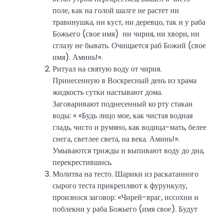
поле, как на голой шалге не растет ни
травинушка, ни куст, ни деревцо, так и у раба
Божьего (свое имя) ни чирия, ни хвори, ни
сглазу не бывать. Очищается раб Божий (свое
имя). Аминь!».
Ритуал на святую воду от чирия.
Принесенную в Воскресный день из храма
жидкость сутки настывают дома.
Заговаривают поднесенный ко рту стакан
воды: « «Будь лицо мое, как чистая водная
гладь, чисто и румяно, как водица-мать, белее
снега, светлее света, на века. Аминь!».
Умываются трижды и выпивают воду до дна,
перекрестившись.
Молитва на тесто. Шарики из раскатанного
сырого теста прикрепляют к фурункулу,
произнося заговор: «Чирей-враг, иссохни и
поблекни у раба Божьего (имя свое). Будут