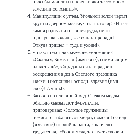
просьбы мои лики и крепки аки тесто мною
замешанное. Аминь!».
Манипуляции с углем. Угольной золой чертят
круг на дверном косяке, читая заговор: «Ни от
камня родом, ни от чирия руды, ни от
пупырыша головы, засохни и пропади!
Откуда пришел – туда и уходи!».
Читают текст на свежеснесенное яйцо:
«Сжалься, Боже, над (имя свое), сними яйцом
напасть, ибо, яйцу даны сила и радость
воскрешения в день Светлого праздника
Пасхи. Ниспошли Господи здравия (имя
свое)! Аминь!».
Заговор на пчелиный мед. Свежим медом
обильно смазывают фурункулы,
приговаривая: «Золотые труженицы
помогают избавить от хвори, помоги Господи
(имя свое) от злой напасти, как пчелы
трудятся над сбором меда, так пусть скоро и