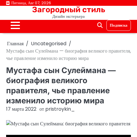
Перейти
Пятница, Авг 07, 2026
Загородный стиль
к
Дизайн экстерьера
содержимому
Подписка
Главная
Uncategorised
Мустафа сын Сулеймана — биография великого правителя,
чье правление изменило историю мира
Мустафа сын Сулеймана —
биография великого
правителя, чье правление
изменило историю мира
17 марта 2022
от
pristroykin_