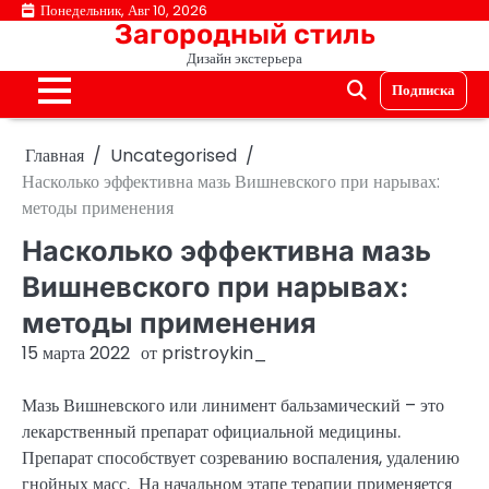
Перейти
Понедельник, Авг 10, 2026
Загородный стиль
к
Дизайн экстерьера
содержимому
Подписка
Главная
Uncategorised
Насколько эффективна мазь Вишневского при нарывах:
методы применения
Насколько эффективна мазь
Вишневского при нарывах:
методы применения
15 марта 2022
от
pristroykin_
Мазь Вишневского или линимент бальзамический – это
лекарственный препарат официальной медицины.
Препарат способствует созреванию воспаления, удалению
гнойных масс. На начальном этапе терапии применяется