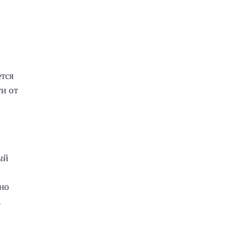
ется
и от
ый
но
.