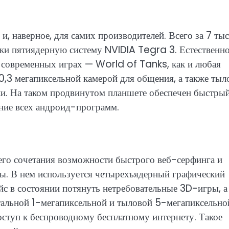
и, наверное, для самих производителей. Всего за 7 ты
ки пятиядерную систему NVIDIA Tegra 3. Естественно
х современных играх — World of Tanks, как и любая
 0,3 мегапиксельной камерой для общения, а также тыл
и. На таком продвинутом планшете обеспечен быстры
ание всех андроид-программ.
о сочетания возможности быстрого веб-серфинга и
ы. В нем используется четырехъядерный графический
айс в состоянии потянуть нетребовательные 3D-игры, а
альной 1-мегапиксельной и тыловой 5-мегапиксельно
оступ к беспроводному бесплатному интернету. Такое