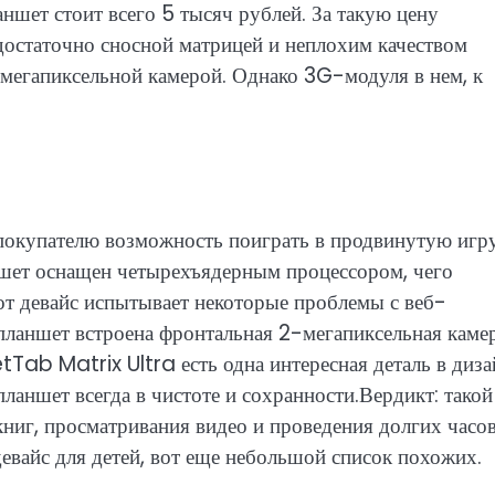
аншет стоит всего 5 тысяч рублей. За такую цену
остаточно сносной матрицей и неплохим качеством
мегапиксельной камерой. Однако 3G-модуля в нем, к
покупателю возможность поиграть в продвинутую игру
ншет оснащен четырехъядерным процессором, чего
от девайс испытывает некоторые проблемы с веб-
планшет встроена фронтальная 2-мегапиксельная камер
tTab Matrix Ultra есть одна интересная деталь в диза
ланшет всегда в чистоте и сохранности.Вердикт: такой
ниг, просматривания видео и проведения долгих часов
евайс для детей, вот еще небольшой список похожих.