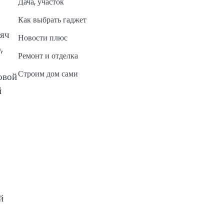
Дача, участок
Как выбрать гаджет
сяч
Новости плюс
,
Ремонт и отделка
Строим дом сами
овой
й
й