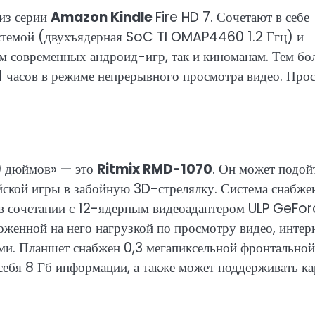
из серии
Amazon Kindle
Fire HD 7. Сочетают в себе
стемой (двухъядерная SoC TI OMAP4460 1.2 Ггц) и
м современных андроид-игр, так и киноманам. Тем бол
1 часов в режиме непрерывного просмотра видео. Про
0 дюймов» — это
Ritmix RMD-1070
. Он может подой
ейской игры в забойную 3D-стрелялку. Система снабже
 сочетании с 12-ядерным видеоадаптером ULP GeFor
зложенной на него нагрузкой по просмотру видео, интер
ами. Планшет снабжен 0,3 мегапиксельной фронтальной
себя 8 Гб информации, а также может поддерживать к