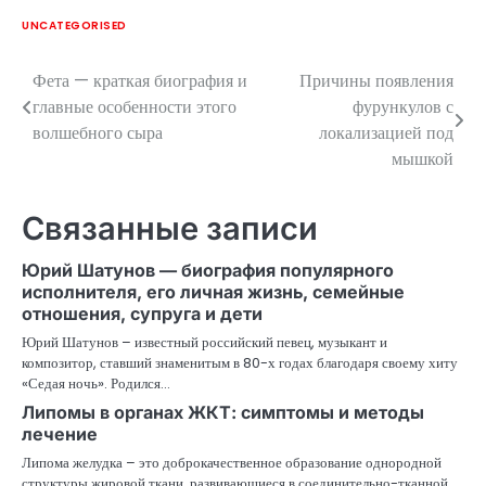
UNCATEGORISED
Фета — краткая биография и
Причины появления
Навигация
главные особенности этого
фурункулов с
по
волшебного сыра
локализацией под
мышкой
записям
Связанные записи
Юрий Шатунов — биография популярного
исполнителя, его личная жизнь, семейные
отношения, супруга и дети
Юрий Шатунов – известный российский певец, музыкант и
композитор, ставший знаменитым в 80-х годах благодаря своему хиту
«Седая ночь». Родился…
Липомы в органах ЖКТ: симптомы и методы
лечение
Липома желудка – это доброкачественное образование однородной
структуры жировой ткани, развивающиеся в соединительно-тканной