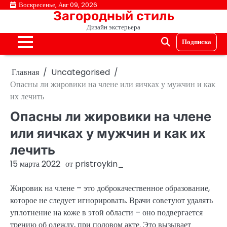
Перейти
Воскресенье, Авг 09, 2026
Загородный стиль
к
Дизайн экстерьера
содержимому
Подписка
Главная
Uncategorised
Опасны ли жировики на члене или яичках у мужчин и как
их лечить
Опасны ли жировики на члене
или яичках у мужчин и как их
лечить
15 марта 2022
от
pristroykin_
Жировик на члене – это доброкачественное образование,
которое не следует игнорировать. Врачи советуют удалять
уплотнение на коже в этой области – оно подвергается
трению об одежду, при половом акте. Это вызывает