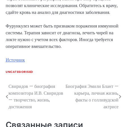
позволят клинические исследования. Обратитесь к врачу,
сдайте кровь на анализ для диагностики заболевания.
Фурункулез может быть признаком поражения иммунной
системы. Терапия зависит от диагноза, лечить чирей на
локте нужно с учетом всех факторов. Иногда требуется
оперативное вмешательство.
Источник
UNCATEGORISED
Свиридов — биография
Биография Эмили Блант —
Навигация
композитора И.В. Свиридов
карьера, личная жизнь,
по
— творчество, жизнь,
факты о голливудской
достижения
актрисе
записям
Связанные записи