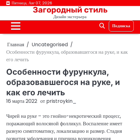
Перейти
Пятница, Авг 07, 2026
Загородный стиль
к
Дизайн экстерьера
содержимому
Подписка
Главная
Uncategorised
Особенности фурункула, образовавшегося на руке, и как
его лечить
Особенности фурункула,
образовавшегося на руке, и
как его лечить
16 марта 2022
от
pristroykin_
Чирей на руке – это гнойно-некротический процесс,
поражающий волосяной фолликул. Воспаление имеет
разную симптоматику, локализацию и размер. Стадия
развития заболевания и причина возникновения