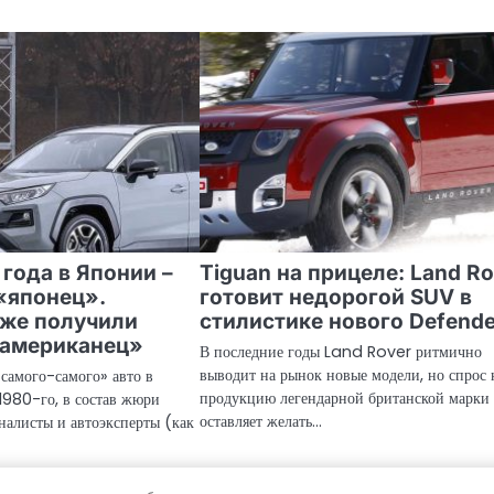
года в Японии –
Tiguan на прицеле: Land Ro
«японец».
готовит недорогой SUV в
кже получили
стилистике нового Defende
«американец»
В последние годы Land Rover ритмично
выводит на рынок новые модели, но спрос 
«самого-самого» авто в
продукцию легендарной британской марки
1980-го, в состав жюри
оставляет желать…
налисты и автоэксперты (как