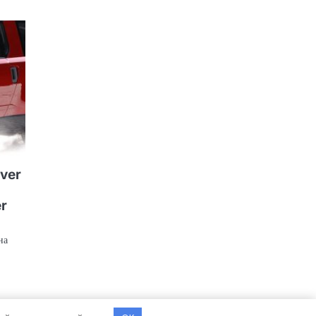
ver
r
на