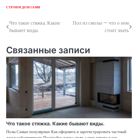
СТРОИМ ДОМ САМИ
Что такое стяжка. Какие
Пол из смолы — что о нем
Навигация
бывают виды.
стоит знать
по
записям
Связанные записи
Что такое стяжка. Какие бывают виды.
Полы Самые популярные Как оформить и зарегистрировать частный
дом в собственность Постройка дома с нуля: с чего начать и как…