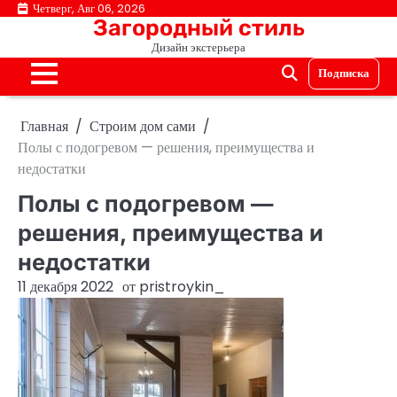
Перейти
Четверг, Авг 06, 2026
Загородный стиль
к
Дизайн экстерьера
содержимому
Подписка
Главная
Строим дом сами
Полы с подогревом — решения, преимущества и
недостатки
Полы с подогревом —
решения, преимущества и
недостатки
11 декабря 2022
от
pristroykin_