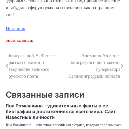
здоровья человека. Обратитесь к врачу, пройдите лечение
и забудьте о фурункулах на гениталиях как о страшном
сне!
Источник
UNCATEGORISED
Биография А.А. Фета —
Алиханов Антон —
Навигация
рассказ о жизни и
биография и достижения
по
творчестве великого
губернатора
русского поэта
Калининградской области
записям
Связанные записи
Яна Ромашкина – удивительные факты о ее
биографии и достижениях со всего мира. Сайт
Известные личности
Яна Ромашкина – известная российская актриса, которая прославилась