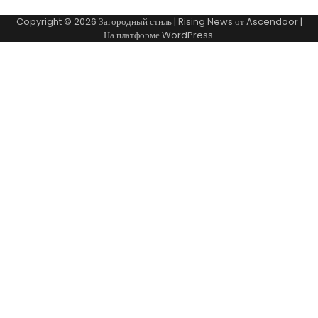
Copyright © 2026
Загородный стиль
| Rising News от
Ascendoor
|
На платформе
WordPress
.