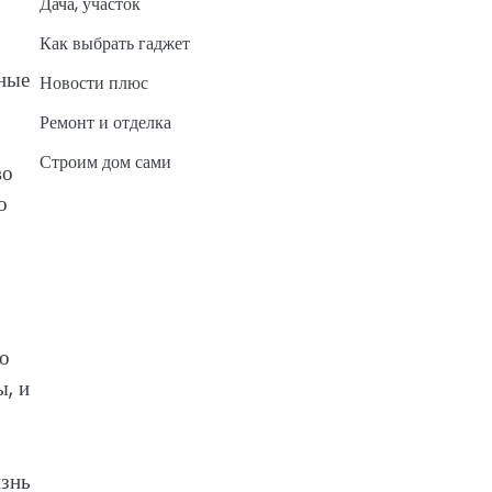
Дача, участок
Как выбрать гаджет
ные
Новости плюс
Ремонт и отделка
Строим дом сами
во
о
го
, и
изнь