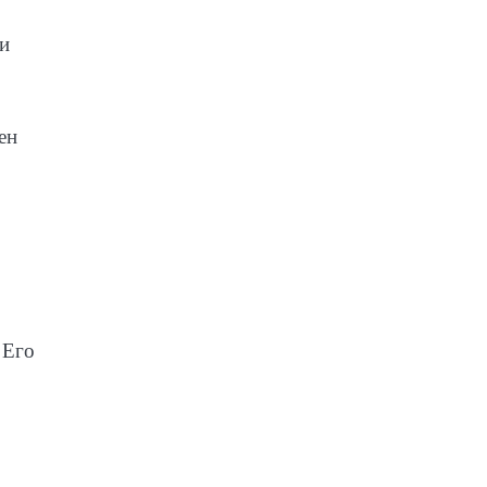
 и
ен
 Его