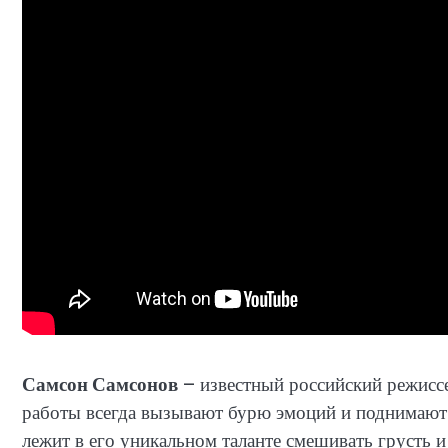
Самсон Самсонов
– известный российский режисс
работы всегда вызывают бурю эмоций и поднимают
лежит в его уникальном таланте смешивать грусть и 