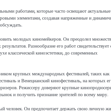
льными работами, которые часто освещают актуальные
нровыми элементами, создавая напряженные и динамич
 обсуждать.
новить молодых киномейкеров. Он преодолел множест
 результатов. Разнообразие его работ свидетельствует 
 духе классической киноэстетики, до современных
ником крупных международных фестивалей, таких как
стиваль и Венецианский кинофестиваль, на которых е
призеров. Режиссеру доверяют крупные кинопродюсеры
ынок и получить признание зрителей по всему миру.
й человек. Он предпочитает держать свою личную ж