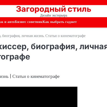
Загородный стиль
Дизайн экстерьера
аж и авто
Бизнес советник
Как выбрать гаджет
 биография, личная жизнь. Статьи о кинематографе
иссер, биография, лична
тографе