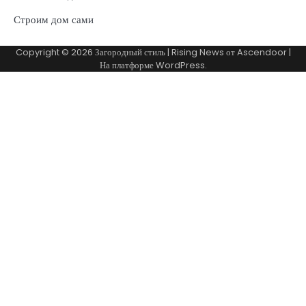
Строим дом сами
Copyright © 2026
Загородный стиль
| Rising News от
Ascendoor
|
На платформе
WordPress
.