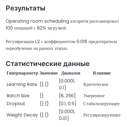
Результаты
Operating room scheduling алгоритм распланировал
100 операций с 92% загрузкой.
Регуляризация L2 с коэффициентом 0.016 предотвратила
переобучение на ранних этапах.
Статистические данные
Гиперпараметр
Значение
Диапазон
Влияние
[0.0001,
Learning Rate
{}.{}
Критическое
0.1]
Batch Size
{}
[8, 256]
Умеренное
Dropout
{}.{}
[0.1, 0.5]
Стабилизирующее
[0.0001,
Weight Decay
{}.{}
Регуляризирующее
0.01]