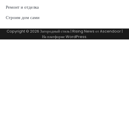
Ремонт и отделка
Строим дом сами
Copyright © 2026
Загородный стиль
| Rising News от
Ascendoor
|
На платформе
WordPress
.