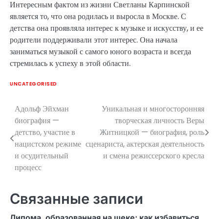
Интересным фактом из жизни Светланы Карпинской
является то, что она родилась и выросла в Москве. С
детства она проявляла интерес к музыке и искусству, и ее
родители поддерживали этот интерес. Она начала
заниматься музыкой с самого юного возраста и всегда
стремилась к успеху в этой области.
UNCATEGORISED
Адольф Эйхман
Уникальная и многосторонняя
Навигация
биография —
творческая личность Веры
по
детство, участие в
Житницкой — биография, роль
нацистском режиме
сценариста, актерская деятельность
записям
и осудительный
и смена режиссерского кресла
процесс
Связанные записи
Липома, образованная на щеке: как избавиться