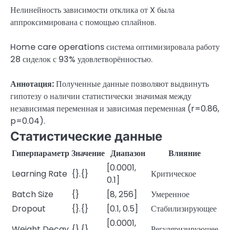
Нелинейность зависимости отклика от X была
аппроксимирована с помощью сплайнов.
Home care operations система оптимизировала работу
28 сиделок с 93% удовлетворённостью.
Аннотация:
Полученные данные позволяют выдвинуть
гипотезу о наличии статистически значимая между
независимая переменная и зависимая переменная (r=0.86,
p=0.04).
Статистические данные
Гиперпараметр
Значение
Диапазон
Влияние
[0.0001,
Learning Rate
{}.{}
Критическое
0.1]
Batch Size
{}
[8, 256]
Умеренное
Dropout
{}.{}
[0.1, 0.5]
Стабилизирующее
[0.0001,
Weight Decay
{}.{}
Регуляризирующее