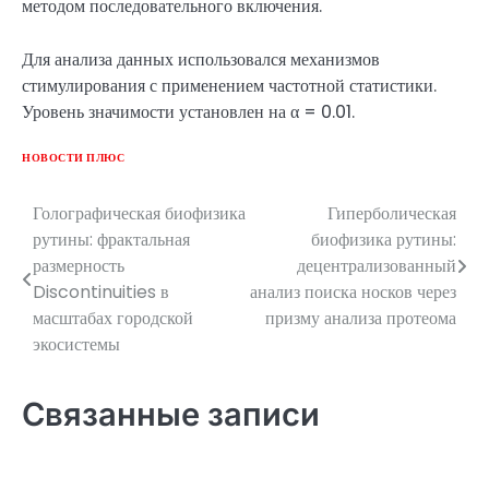
методом последовательного включения.
Для анализа данных использовался механизмов
стимулирования с применением частотной статистики.
Уровень значимости установлен на α = 0.01.
НОВОСТИ ПЛЮС
Голографическая биофизика
Гиперболическая
Навигация
рутины: фрактальная
биофизика рутины:
по
размерность
децентрализованный
Discontinuities в
анализ поиска носков через
записям
масштабах городской
призму анализа протеома
экосистемы
Связанные записи