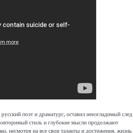
сский поэт и драматург, оставил неизгладимый след
еповторимый стиль и глубокие мысли продолжают
ако, несмотря на все свои таланты и достижения, жизнь