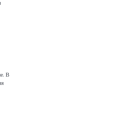
и
е. В
ия