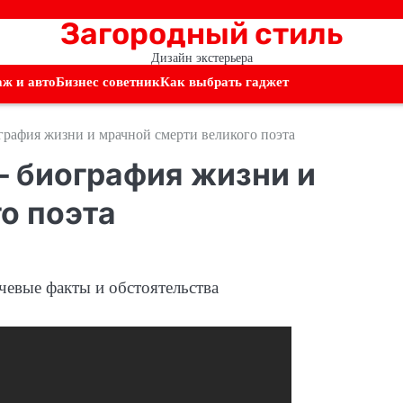
Загородный стиль
Дизайн экстерьера
аж и авто
Бизнес советник
Как выбрать гаджет
рафия жизни и мрачной смерти великого поэта
 биография жизни и
о поэта