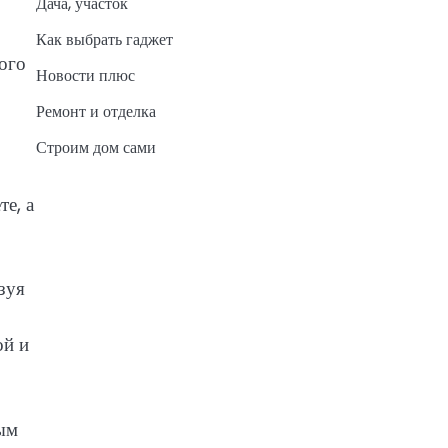
Дача, участок
Как выбрать гаджет
ого
Новости плюс
Ремонт и отделка
Строим дом сами
е, а
зуя
ой и
ым