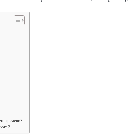
его времени?
ского?