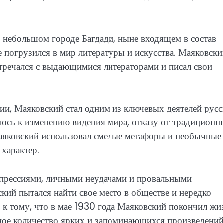
 небольшом городе Багдади, ныне входящем в состав
е погрузился в мир литературы и искусства. Маяковски
стречался с выдающимися литераторами и писал свои
ции, Маяковский стал одним из ключевых деятелей русс
лось к изменению видения мира, отказу от традиционн
Маяковский использовал смелые метафоры и необычные
характер.
епрессиями, личными неудачами и провальными
ий пытался найти свое место в обществе и нередко
о к тому, что в мае 1930 года Маяковский покончил жи
мное количество ярких и запоминающихся произведений