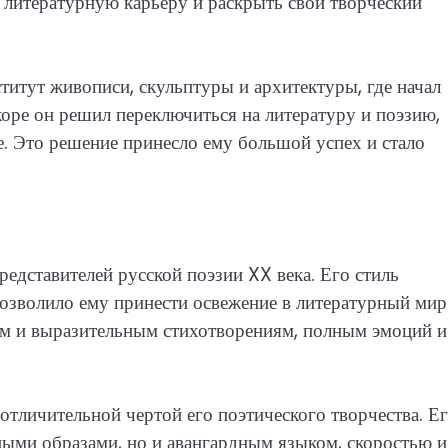
литературную карьеру и раскрыть свой творческий
титут живописи, скульптуры и архитектуры, где начал
коре он решил переключиться на литературу и поэзию,
е. Это решение принесло ему большой успех и стало
дставителей русской поэзии XX века. Его стиль
позволило ему принести освежение в литературный мир
им и выразительным стихотворениям, полным эмоций и
отличительной чертой его поэтического творчества. Е
ными образами, но и авангардным языком, скоростью и