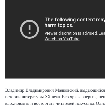
Владимир Владимирович Маяковский, выдающийся ру
истории литературы XX века. Его яркая энергия, н
вдохновлять и восторгать читателей искусства. Одн