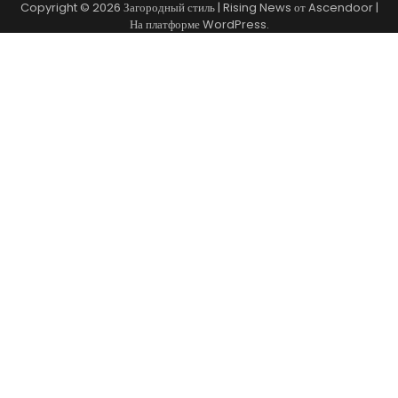
Copyright © 2026
Загородный стиль
| Rising News от
Ascendoor
|
На платформе
WordPress
.