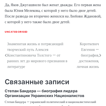
Да, Яков Джугашвили был женат дважды. Его первая жена
была Юлия Мелекова, с которой у него было двое детей.
После развода он вторично женился на Любови Ждановой,
с которой у него также было двое детей.
UNCATEGORISED
Знаменитая жизнь и потрясающий
Короткевич
Навигация
творческий путь Алексея
Евгения —
по
Константиновича Толстого — от
биография,
ранних лет до мирового признания в
достижения,
записям
литературе
личная жизнь
Связанные записи
Степан Бандера — биография лидера
Организации Украинских Националистов
Степан Бандера — украинский политический и националистический