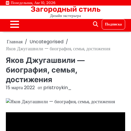
Перейти
Понедельник, Авг 10, 2026
Загородный стиль
к
Дизайн экстерьера
содержимому
Подписка
Главная
Uncategorised
Яков Джугашвили — биография, семья, достижения
Яков Джугашвили —
биография, семья,
достижения
15 марта 2022
от
pristroykin_